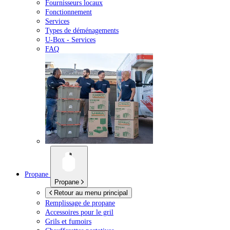
Fournisseurs locaux
Fonctionnement
Services
Types de déménagements
U-Box -
Services
FAQ
Propane
Propane
Retour au menu principal
Remplissage de propane
Accessoires pour le gril
Grils et fumoirs