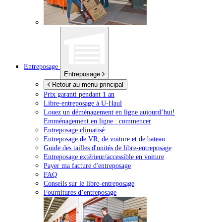
Entreposage
Entreposage
Retour au menu principal
Prix garanti pendant 1 an
Libre-entreposage à
U-Haul
Louez un déménagement en ligne aujourd’hui!
Emménagement en ligne : commencer
Entreposage climatisé
Entreposage de VR, de voiture et de bateau
Guide des tailles d'unités de libre-entreposage
Entreposage extérieur/accessible en voiture
Payer ma facture d'entreposage
FAQ
Conseils sur le libre-entreposage
Fournitures d’entreposage