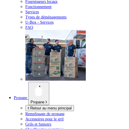
Fournisseurs locaux
Fonctionnement
Services
Types de déménagements
U-Box -
Services
FAQ
Propane
Propane
Retour au menu principal
Remplissage de propane
Accessoires pour le gril
Grils et fumoirs