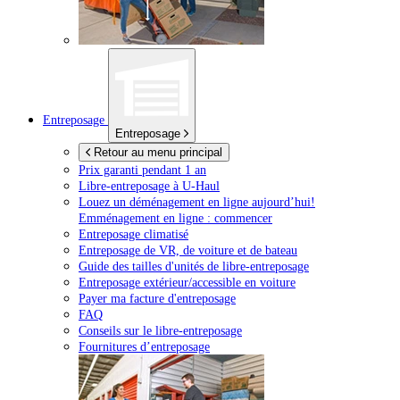
Entreposage
Entreposage
Retour au menu principal
Prix garanti pendant 1 an
Libre-entreposage à
U-Haul
Louez un déménagement en ligne aujourd’hui!
Emménagement en ligne : commencer
Entreposage climatisé
Entreposage de VR, de voiture et de bateau
Guide des tailles d'unités de libre-entreposage
Entreposage extérieur/accessible en voiture
Payer ma facture d'entreposage
FAQ
Conseils sur le libre-entreposage
Fournitures d’entreposage