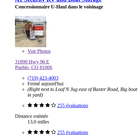
Concessionnaire U-Haul dans le voisinage
Voir
Photos
31890 Hwy 96 E
Pueblo, CO 81006
(719) 423-4003
Fermé aujourd'hui
(Right next to Loaf N Jug east of Baxter Road, Big boat
in yard)
255 évaluations
Distance estimée
13,0 milles
255 évaluations