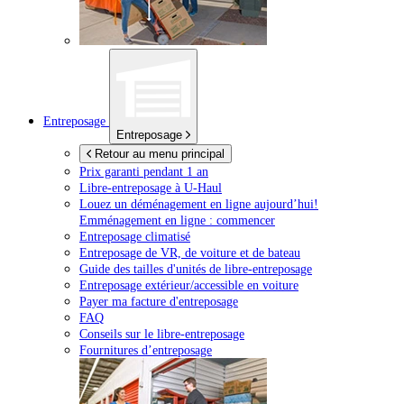
Entreposage
Entreposage
Retour au menu principal
Prix garanti pendant 1 an
Libre-entreposage à
U-Haul
Louez un déménagement en ligne aujourd’hui!
Emménagement en ligne : commencer
Entreposage climatisé
Entreposage de VR, de voiture et de bateau
Guide des tailles d'unités de libre-entreposage
Entreposage extérieur/accessible en voiture
Payer ma facture d'entreposage
FAQ
Conseils sur le libre-entreposage
Fournitures d’entreposage