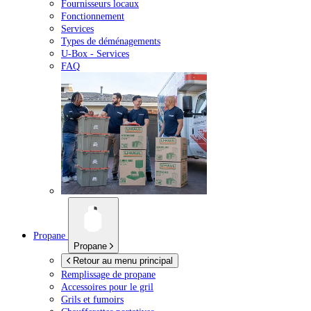
Fournisseurs locaux
Fonctionnement
Services
Types de déménagements
U-Box -
Services
FAQ
Propane
Propane
Retour au menu principal
Remplissage de propane
Accessoires pour le gril
Grils et fumoirs