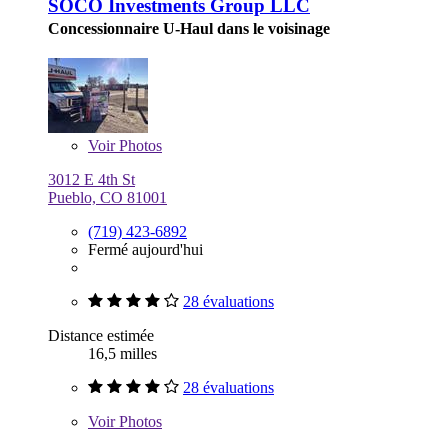
SOCO Investments Group LLC
Concessionnaire U-Haul dans le voisinage
Voir
Photos
3012 E 4th St
Pueblo, CO 81001
(719) 423-6892
Fermé aujourd'hui
28 évaluations
Distance estimée
16,5 milles
28 évaluations
Voir
Photos