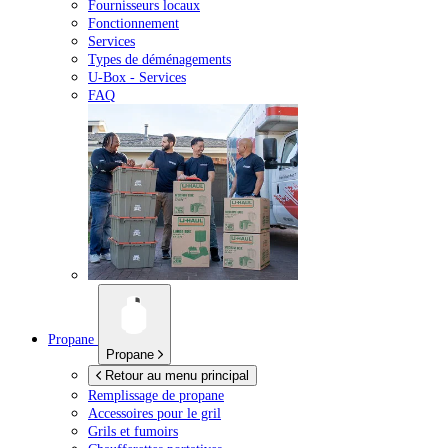
Fournisseurs locaux
Fonctionnement
Services
Types de déménagements
U-Box -
Services
FAQ
Propane
Propane
Retour au menu principal
Remplissage de propane
Accessoires pour le gril
Grils et fumoirs