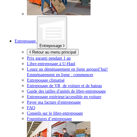
Entreposage
Entreposage
Retour au menu principal
Prix garanti pendant 1 an
Libre-entreposage à
U-Haul
Louez un déménagement en ligne aujourd’hui!
Emménagement en ligne : commencer
Entreposage climatisé
Entreposage de VR, de voiture et de bateau
Guide des tailles d'unités de libre-entreposage
Entreposage extérieur/accessible en voiture
Payer ma facture d'entreposage
FAQ
Conseils sur le libre-entreposage
Fournitures d’entreposage