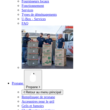
Fournisseurs locaux
Fonctionnement
Services
Types de déménagements
U-Box -
Services
FAQ
Propane
Propane
Retour au menu principal
Remplissage de propane
Accessoires pour le gril
Grils et fumoirs