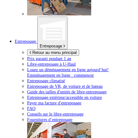
Entreposage
Entreposage
Retour au menu principal
Prix garanti pendant 1 an
Libre-entreposage à
U-Haul
Louez un déménagement en ligne aujourd’hui!
Emménagement en ligne : commencer
Entreposage climatisé
Entreposage de VR, de voiture et de bateau
Guide des tailles d'unités de libre-entreposage
Entreposage extérieur/accessible en voiture
Payer ma facture d'entreposage
FAQ
Conseils sur le libre-entreposage
Fournitures d’entreposage