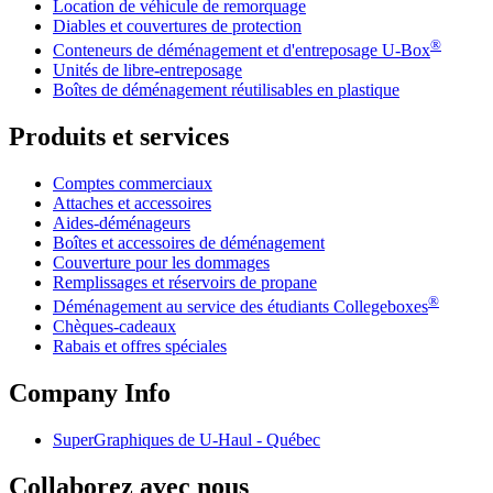
Location de véhicule de remorquage
Diables et couvertures de protection
®
Conteneurs de déménagement et d'entreposage
U-Box
Unités de libre-entreposage
Boîtes de déménagement réutilisables en plastique
Produits et services
Comptes commerciaux
Attaches et accessoires
Aides-déménageurs
Boîtes et accessoires de déménagement
Couverture pour les dommages
Remplissages et réservoirs de propane
®
Déménagement au service des étudiants Collegeboxes
Chèques-cadeaux
Rabais et offres spéciales
Company Info
SuperGraphiques de
U-Haul
- Québec
Collaborez avec nous