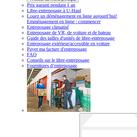
Prix garanti pendant 1 an
Libre-entreposage à
U-Haul
Louez un déménagement en ligne aujourd’hui!
Emménagement en ligne : commencer
Entreposage climatisé
Entreposage de VR, de voiture et de bateau
Guide des tailles d'unités de libre-entreposage
Entreposage extérieur/accessible en voiture
Payer ma facture d'entreposage
FAQ
Conseils sur le libre-entreposage
Fournitures d’entreposage