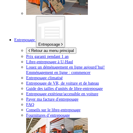
Entreposage
Entreposage
Retour au menu principal
Prix garanti pendant 1 an
Libre-entreposage à
U-Haul
Louez un déménagement en ligne aujourd’hui!
Emménagement en ligne : commencer
Entreposage climatisé
Entreposage de VR, de voiture et de bateau
Guide des tailles d'unités de libre-entreposage
Entreposage extérieur/accessible en voiture
Payer ma facture d'entreposage
FAQ
Conseils sur le libre-entreposage
Fournitures d’entreposage