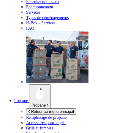
Fournisseurs locaux
Fonctionnement
Services
Types de déménagements
U-Box -
Services
FAQ
Propane
Propane
Retour au menu principal
Remplissage de propane
Accessoires pour le gril
Grils et fumoirs