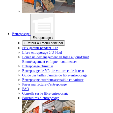
Entreposage
Entreposage
Retour au menu principal
Prix garanti pendant 1 an
Libre-entreposage à
U-Haul
Louez un déménagement en ligne aujourd’hui!
Emménagement en ligne : commencer
Entreposage climatisé
Entreposage de VR, de voiture et de bateau
Guide des tailles d'unités de libre-entreposage
Entreposage extérieur/accessible en voiture
Payer ma facture d'entreposage
FAQ
Conseils sur le libre-entreposage
Fournitures d’entreposage