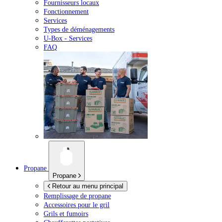
Fournisseurs locaux
Fonctionnement
Services
Types de déménagements
U-Box -
Services
FAQ
Propane
Propane
Retour au menu principal
Remplissage de propane
Accessoires pour le gril
Grils et fumoirs