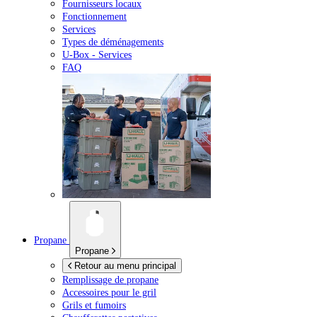
Fournisseurs locaux
Fonctionnement
Services
Types de déménagements
U-Box -
Services
FAQ
Propane
Propane
Retour au menu principal
Remplissage de propane
Accessoires pour le gril
Grils et fumoirs