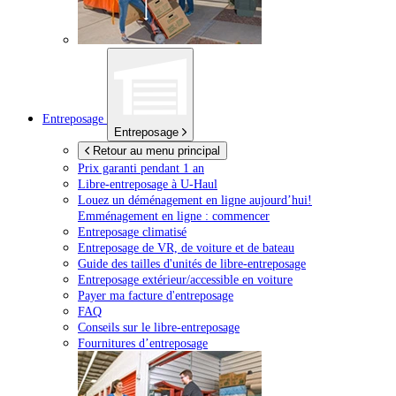
Entreposage
Entreposage
Retour au menu principal
Prix garanti pendant 1 an
Libre-entreposage à
U-Haul
Louez un déménagement en ligne aujourd’hui!
Emménagement en ligne : commencer
Entreposage climatisé
Entreposage de VR, de voiture et de bateau
Guide des tailles d'unités de libre-entreposage
Entreposage extérieur/accessible en voiture
Payer ma facture d'entreposage
FAQ
Conseils sur le libre-entreposage
Fournitures d’entreposage