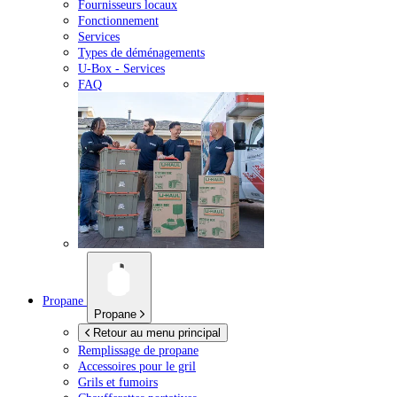
Fournisseurs locaux
Fonctionnement
Services
Types de déménagements
U-Box -
Services
FAQ
Propane
Propane
Retour au menu principal
Remplissage de propane
Accessoires pour le gril
Grils et fumoirs