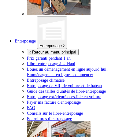
Entreposage
Entreposage
Retour au menu principal
Prix garanti pendant 1 an
Libre-entreposage à
U-Haul
Louez un déménagement en ligne aujourd’hui!
Emménagement en ligne : commencer
Entreposage climatisé
Entreposage de VR, de voiture et de bateau
Guide des tailles d'unités de libre-entreposage
Entreposage extérieur/accessible en voiture
Payer ma facture d'entreposage
FAQ
Conseils sur le libre-entreposage
Fournitures d’entreposage