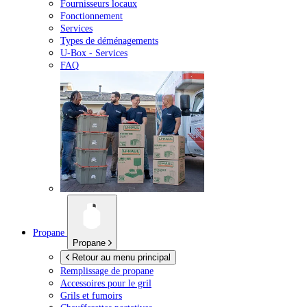
Fournisseurs locaux
Fonctionnement
Services
Types de déménagements
U-Box -
Services
FAQ
Propane
Propane
Retour au menu principal
Remplissage de propane
Accessoires pour le gril
Grils et fumoirs