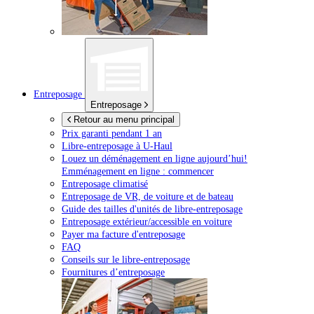
Entreposage
Entreposage
Retour au menu principal
Prix garanti pendant 1 an
Libre-entreposage à
U-Haul
Louez un déménagement en ligne aujourd’hui!
Emménagement en ligne : commencer
Entreposage climatisé
Entreposage de VR, de voiture et de bateau
Guide des tailles d'unités de libre-entreposage
Entreposage extérieur/accessible en voiture
Payer ma facture d'entreposage
FAQ
Conseils sur le libre-entreposage
Fournitures d’entreposage