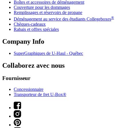
Boîtes et accessoires de déménagement
Couverture pour les dommages
Remplissages et réservoirs de propane
®
Déménagement au service des étudiants Collegeboxes
Chèques-cadeaux
Rabais et offres spéciales
Company Info
SuperGraphiques de
U-Haul
- Québec
Collaborez avec nous
Fournisseur
Concessionnaire
Transporteur de fret U-Box®