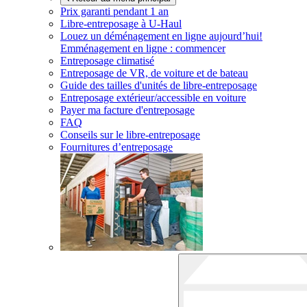
Prix garanti pendant 1 an
Libre-entreposage à
U-Haul
Louez un déménagement en ligne aujourd’hui!
Emménagement en ligne : commencer
Entreposage climatisé
Entreposage de VR, de voiture et de bateau
Guide des tailles d'unités de libre-entreposage
Entreposage extérieur/accessible en voiture
Payer ma facture d'entreposage
FAQ
Conseils sur le libre-entreposage
Fournitures d’entreposage