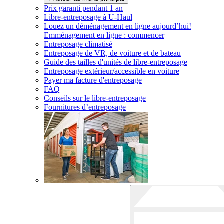
Prix garanti pendant 1 an
Libre-entreposage à
U-Haul
Louez un déménagement en ligne aujourd’hui!
Emménagement en ligne : commencer
Entreposage climatisé
Entreposage de VR, de voiture et de bateau
Guide des tailles d'unités de libre-entreposage
Entreposage extérieur/accessible en voiture
Payer ma facture d'entreposage
FAQ
Conseils sur le libre-entreposage
Fournitures d’entreposage