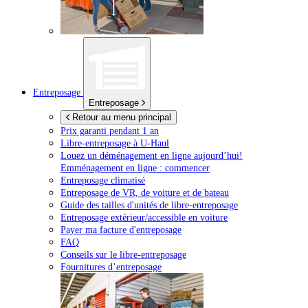
Entreposage
Entreposage
Retour au menu principal
Prix garanti pendant 1 an
Libre-entreposage à
U-Haul
Louez un déménagement en ligne aujourd’hui!
Emménagement en ligne : commencer
Entreposage climatisé
Entreposage de VR, de voiture et de bateau
Guide des tailles d'unités de libre-entreposage
Entreposage extérieur/accessible en voiture
Payer ma facture d'entreposage
FAQ
Conseils sur le libre-entreposage
Fournitures d’entreposage