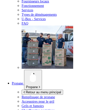
Fournisseurs locaux
Fonctionnement
Services
Types de déménagements
U-Box -
Services
FAQ
Propane
Propane
Retour au menu principal
Remplissage de propane
Accessoires pour le gril
Grils et fumoirs