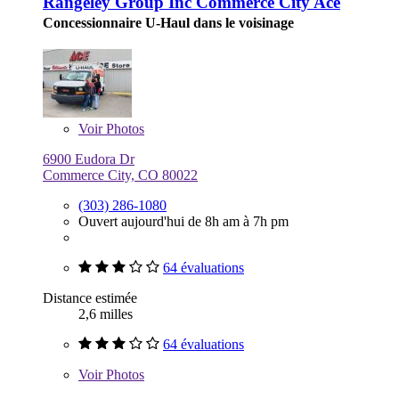
Rangeley Group Inc Commerce City Ace
Concessionnaire U-Haul dans le voisinage
Voir
Photos
6900 Eudora Dr
Commerce City, CO 80022
(303) 286-1080
Ouvert aujourd'hui de 8h am à 7h pm
64 évaluations
Distance estimée
2,6 milles
64 évaluations
Voir
Photos