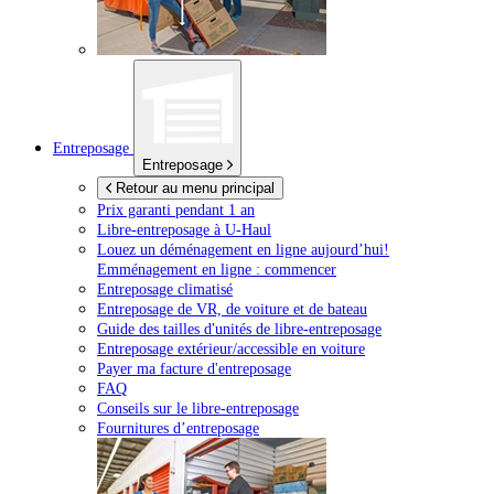
Entreposage
Entreposage
Retour au menu principal
Prix garanti pendant 1 an
Libre-entreposage à
U-Haul
Louez un déménagement en ligne aujourd’hui!
Emménagement en ligne : commencer
Entreposage climatisé
Entreposage de VR, de voiture et de bateau
Guide des tailles d'unités de libre-entreposage
Entreposage extérieur/accessible en voiture
Payer ma facture d'entreposage
FAQ
Conseils sur le libre-entreposage
Fournitures d’entreposage