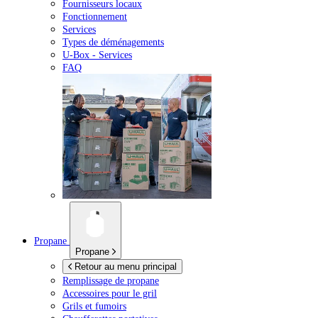
Fournisseurs locaux
Fonctionnement
Services
Types de déménagements
U-Box -
Services
FAQ
Propane
Propane
Retour au menu principal
Remplissage de propane
Accessoires pour le gril
Grils et fumoirs