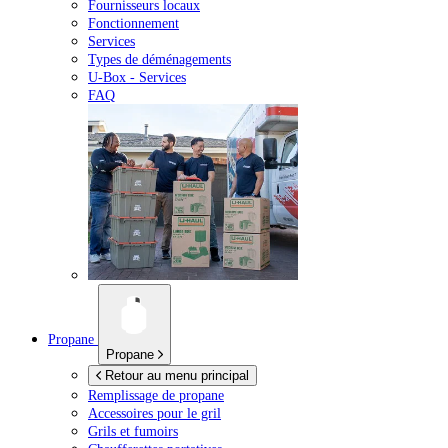
Fournisseurs locaux
Fonctionnement
Services
Types de déménagements
U-Box -
Services
FAQ
Propane
Propane
Retour au menu principal
Remplissage de propane
Accessoires pour le gril
Grils et fumoirs