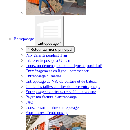
Entreposage
Entreposage
Retour au menu principal
Prix garanti pendant 1 an
Libre-entreposage à
U-Haul
Louez un déménagement en ligne aujourd’hui!
Emménagement en ligne : commencer
Entreposage climatisé
Entreposage de VR, de voiture et de bateau
Guide des tailles d'unités de libre-entreposage
Entreposage extérieur/accessible en voiture
Payer ma facture d'entreposage
FAQ
Conseils sur le libre-entreposage
Fournitures d’entreposage