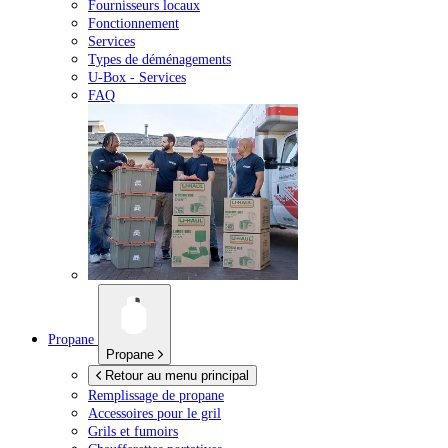
Fournisseurs locaux
Fonctionnement
Services
Types de déménagements
U-Box -
Services
FAQ
Propane
Propane
Retour au menu principal
Remplissage de propane
Accessoires pour le gril
Grils et fumoirs