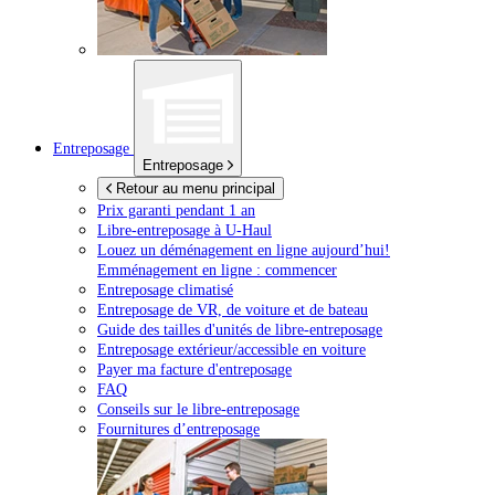
Entreposage
Entreposage
Retour au menu principal
Prix garanti pendant 1 an
Libre-entreposage à
U-Haul
Louez un déménagement en ligne aujourd’hui!
Emménagement en ligne : commencer
Entreposage climatisé
Entreposage de VR, de voiture et de bateau
Guide des tailles d'unités de libre-entreposage
Entreposage extérieur/accessible en voiture
Payer ma facture d'entreposage
FAQ
Conseils sur le libre-entreposage
Fournitures d’entreposage