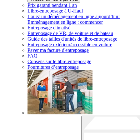
Prix garanti pendant 1 an
Libre-entreposage à
U-Haul
Louez un déménagement en ligne aujourd’hui!
Emménagement en ligne : commencer
Entreposage climatisé
Entreposage de VR, de voiture et de bateau
Guide des tailles d'unités de libre-entreposage
Entreposage extérieur/accessible en voiture
Payer ma facture d'entreposage
FAQ
Conseils sur le libre-entreposage
Fournitures d’entreposage