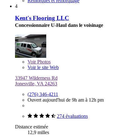
Remorques et remorquage
4
Kent's Flooring LLC
Concessionnaire U-Haul dans le voisinage
Voir
Photos
Voir le site Web
33947 Wilderness Rd
Jonesville, VA 24263
(276) 346-4211
Ouvert aujourd'hui de 9h am à 12h pm
274 évaluations
Distance estimée
12,9 milles