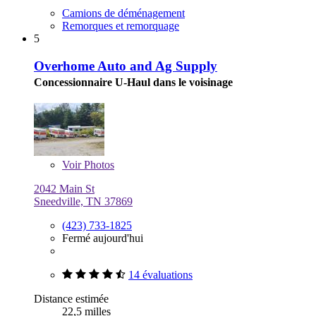
Camions de déménagement
Remorques et remorquage
5
Overhome Auto and Ag Supply
Concessionnaire U-Haul dans le voisinage
Voir
Photos
2042 Main St
Sneedville, TN 37869
(423) 733-1825
Fermé aujourd'hui
14 évaluations
Distance estimée
22,5 milles