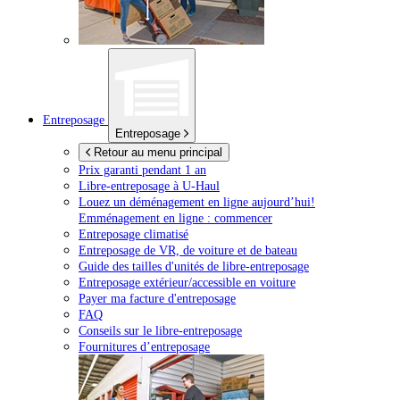
Entreposage
Entreposage
Retour au menu principal
Prix garanti pendant 1 an
Libre-entreposage à
U-Haul
Louez un déménagement en ligne aujourd’hui!
Emménagement en ligne : commencer
Entreposage climatisé
Entreposage de VR, de voiture et de bateau
Guide des tailles d'unités de libre-entreposage
Entreposage extérieur/accessible en voiture
Payer ma facture d'entreposage
FAQ
Conseils sur le libre-entreposage
Fournitures d’entreposage