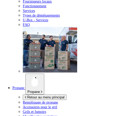
Fournisseurs locaux
Fonctionnement
Services
Types de déménagements
U-Box -
Services
FAQ
Propane
Propane
Retour au menu principal
Remplissage de propane
Accessoires pour le gril
Grils et fumoirs