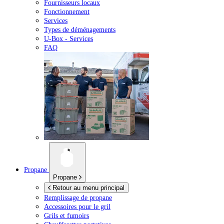
Fournisseurs locaux
Fonctionnement
Services
Types de déménagements
U-Box -
Services
FAQ
Propane
Propane
Retour au menu principal
Remplissage de propane
Accessoires pour le gril
Grils et fumoirs