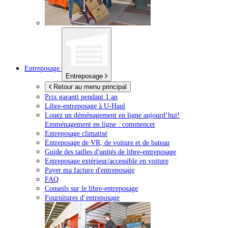
Entreposage
Entreposage
Retour au menu principal
Prix garanti pendant 1 an
Libre-entreposage à
U-Haul
Louez un déménagement en ligne aujourd’hui!
Emménagement en ligne : commencer
Entreposage climatisé
Entreposage de VR, de voiture et de bateau
Guide des tailles d'unités de libre-entreposage
Entreposage extérieur/accessible en voiture
Payer ma facture d'entreposage
FAQ
Conseils sur le libre-entreposage
Fournitures d’entreposage