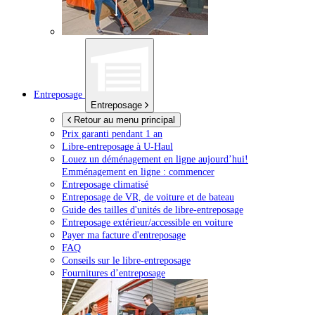
Entreposage
Entreposage
Retour au menu principal
Prix garanti pendant 1 an
Libre-entreposage à
U-Haul
Louez un déménagement en ligne aujourd’hui!
Emménagement en ligne : commencer
Entreposage climatisé
Entreposage de VR, de voiture et de bateau
Guide des tailles d'unités de libre-entreposage
Entreposage extérieur/accessible en voiture
Payer ma facture d'entreposage
FAQ
Conseils sur le libre-entreposage
Fournitures d’entreposage