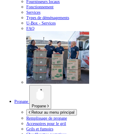
Fournisseurs locaux
Fonctionnement
Services
Types de déménagements
U-Box -
Services
FAQ
Propane
Propane
Retour au menu principal
Remplissage de propane
Accessoires pour le gril
Grils et fumoirs