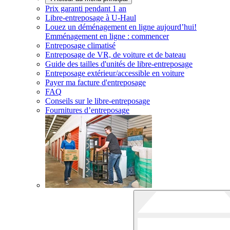
Prix garanti pendant 1 an
Libre-entreposage à
U-Haul
Louez un déménagement en ligne aujourd’hui!
Emménagement en ligne : commencer
Entreposage climatisé
Entreposage de VR, de voiture et de bateau
Guide des tailles d'unités de libre-entreposage
Entreposage extérieur/accessible en voiture
Payer ma facture d'entreposage
FAQ
Conseils sur le libre-entreposage
Fournitures d’entreposage