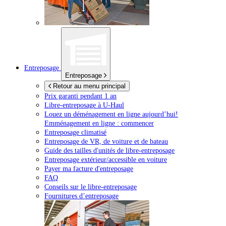
Entreposage
Entreposage
Retour au menu principal
Prix garanti pendant 1 an
Libre-entreposage à
U-Haul
Louez un déménagement en ligne aujourd’hui!
Emménagement en ligne : commencer
Entreposage climatisé
Entreposage de VR, de voiture et de bateau
Guide des tailles d'unités de libre-entreposage
Entreposage extérieur/accessible en voiture
Payer ma facture d'entreposage
FAQ
Conseils sur le libre-entreposage
Fournitures d’entreposage