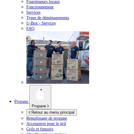
Fournisseurs locaux
Fonctionnement
Services
Types de déménagements
U-Box -
Services
FAQ
Propane
Propane
Retour au menu principal
Remplissage de propane
Accessoires pour le gril
Grils et fumoirs