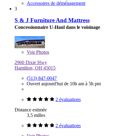
Accessoires de déménagement
3
S & J Furniture And Mattress
Concessionnaire U-Haul dans le voisinage
Voir
Photos
2960 Dixie Hwy
Hamilton, OH 45015
(513) 847-0047
Ouvert aujourd'hui de 10h am à 5h pm
2 évaluations
Distance estimée
3,5 milles
2 évaluations
Voir
Photos