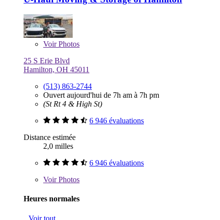
Voir
Photos
25 S Erie Blvd
Hamilton, OH 45011
(513) 863-2744
Ouvert aujourd'hui de 7h am à 7h pm
(St Rt 4 & High St)
6 946 évaluations
Distance estimée
2,0 milles
6 946 évaluations
Voir
Photos
Heures normales
Voir tout