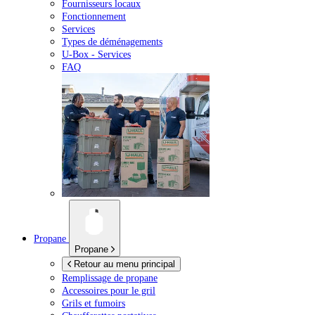
Fournisseurs locaux
Fonctionnement
Services
Types de déménagements
U-Box -
Services
FAQ
Propane
Propane
Retour au menu principal
Remplissage de propane
Accessoires pour le gril
Grils et fumoirs