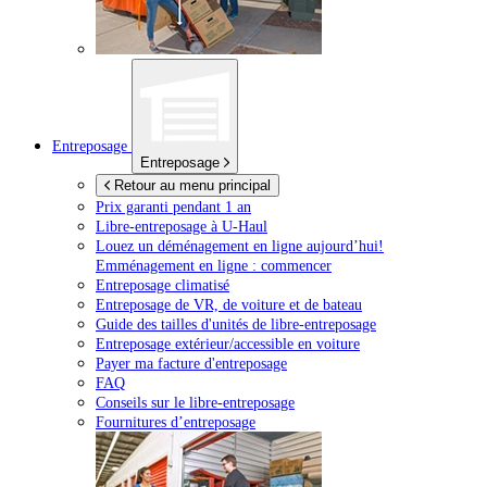
Entreposage
Entreposage
Retour au menu principal
Prix garanti pendant 1 an
Libre-entreposage à
U-Haul
Louez un déménagement en ligne aujourd’hui!
Emménagement en ligne : commencer
Entreposage climatisé
Entreposage de VR, de voiture et de bateau
Guide des tailles d'unités de libre-entreposage
Entreposage extérieur/accessible en voiture
Payer ma facture d'entreposage
FAQ
Conseils sur le libre-entreposage
Fournitures d’entreposage