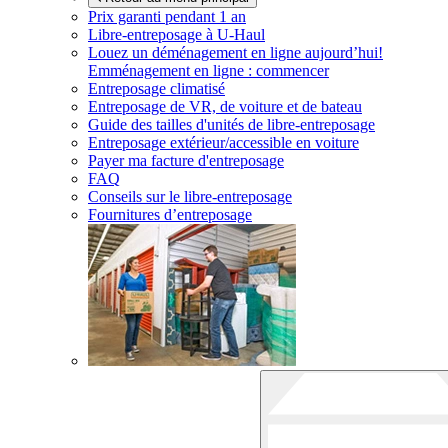
Prix garanti pendant 1 an
Libre-entreposage à
U-Haul
Louez un déménagement en ligne aujourd’hui!
Emménagement en ligne : commencer
Entreposage climatisé
Entreposage de VR, de voiture et de bateau
Guide des tailles d'unités de libre-entreposage
Entreposage extérieur/accessible en voiture
Payer ma facture d'entreposage
FAQ
Conseils sur le libre-entreposage
Fournitures d’entreposage