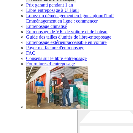
Prix garanti pendant 1 an
Libre-entreposage à
U-Haul
Louez un déménagement en ligne aujourd’hui!
Emménagement en ligne : commencer
Entreposage climatisé
Entreposage de VR, de voiture et de bateau
Guide des tailles d'unités de libre-entreposage
Entreposage extérieur/accessible en voiture
Payer ma facture d'entreposage
FAQ
Conseils sur le libre-entreposage
Fournitures d’entreposage