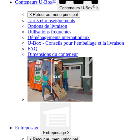
®
Conteneurs
U-Box
®
Conteneurs
U-Box
Retour au menu principal
Tarifs et renseignements
Options de livraison
Utilisations fréquentes
Déménagements internationaux
U-Box -
Conseils pour l’emballage et la livraison
FAQ
Dimensions du conteneur
Entreposage
Entreposage
Retour au menu principal