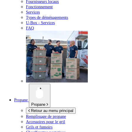
Fournisseurs locaux
Fonctionnement
Services
Types de déménagements
U-Box -
Services
FAQ
Propane
Propane
Retour au menu principal
Remplissage de propane
Accessoires pour le gril
Grils et fumoirs