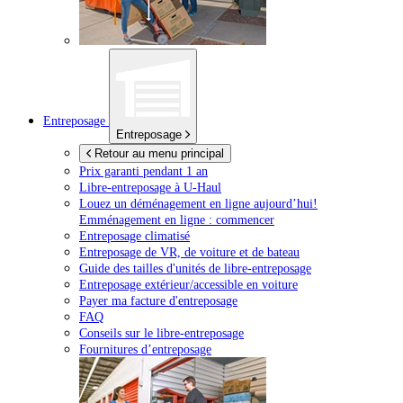
Entreposage
Entreposage
Retour au menu principal
Prix garanti pendant 1 an
Libre-entreposage à
U-Haul
Louez un déménagement en ligne aujourd’hui!
Emménagement en ligne : commencer
Entreposage climatisé
Entreposage de VR, de voiture et de bateau
Guide des tailles d'unités de libre-entreposage
Entreposage extérieur/accessible en voiture
Payer ma facture d'entreposage
FAQ
Conseils sur le libre-entreposage
Fournitures d’entreposage