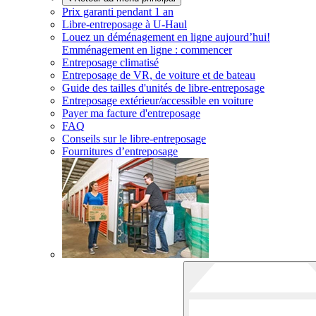
Prix garanti pendant 1 an
Libre-entreposage à
U-Haul
Louez un déménagement en ligne aujourd’hui!
Emménagement en ligne : commencer
Entreposage climatisé
Entreposage de VR, de voiture et de bateau
Guide des tailles d'unités de libre-entreposage
Entreposage extérieur/accessible en voiture
Payer ma facture d'entreposage
FAQ
Conseils sur le libre-entreposage
Fournitures d’entreposage