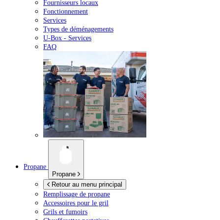
Fournisseurs locaux
Fonctionnement
Services
Types de déménagements
U-Box -
Services
FAQ
Propane
Propane
Retour au menu principal
Remplissage de propane
Accessoires pour le gril
Grils et fumoirs