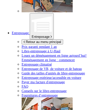
Entreposage
Entreposage
Retour au menu principal
Prix garanti pendant 1 an
Libre-entreposage à
U-Haul
Louez un déménagement en ligne aujourd’hui!
Emménagement en ligne : commencer
Entreposage climatisé
Entreposage de VR, de voiture et de bateau
Guide des tailles d'unités de libre-entreposage
Entreposage extérieur/accessible en voiture
Payer ma facture d'entreposage
FAQ
Conseils sur le libre-entreposage
Fournitures d’entreposage