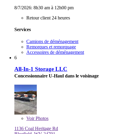
8/7/2026:
8h30 am à 12h00 pm
Retour client 24 heures
Services
Camions de déménagement
Remorques et remorquage
Accessoires de déménagement
6
All-In-1 Storage LLC
Concessionnaire U-Haul dans le voisinage
Voir
Photos
1136 Coal Heritage Rd
Bluefield, WV 24701