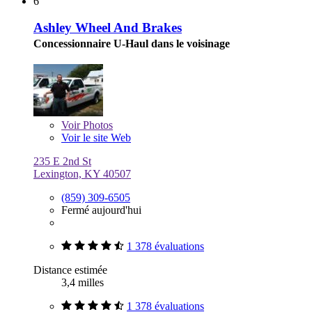
6
Ashley Wheel And Brakes
Concessionnaire U-Haul dans le voisinage
Voir
Photos
Voir le site Web
235 E 2nd St
Lexington, KY 40507
(859) 309-6505
Fermé aujourd'hui
1 378 évaluations
Distance estimée
3,4 milles
1 378 évaluations