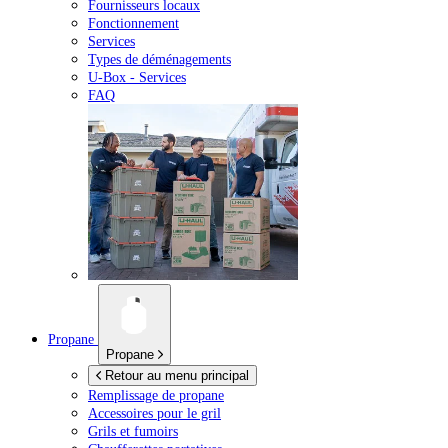
Fournisseurs locaux
Fonctionnement
Services
Types de déménagements
U-Box -
Services
FAQ
Propane
Propane
Retour au menu principal
Remplissage de propane
Accessoires pour le gril
Grils et fumoirs