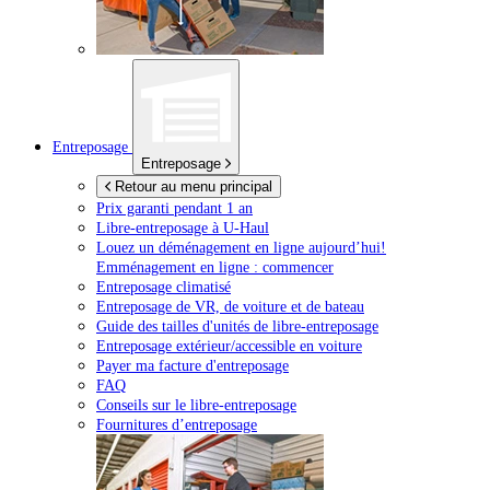
Entreposage
Entreposage
Retour au menu principal
Prix garanti pendant 1 an
Libre-entreposage à
U-Haul
Louez un déménagement en ligne aujourd’hui!
Emménagement en ligne : commencer
Entreposage climatisé
Entreposage de VR, de voiture et de bateau
Guide des tailles d'unités de libre-entreposage
Entreposage extérieur/accessible en voiture
Payer ma facture d'entreposage
FAQ
Conseils sur le libre-entreposage
Fournitures d’entreposage