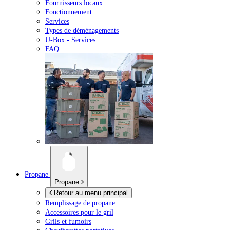
Fournisseurs locaux
Fonctionnement
Services
Types de déménagements
U-Box -
Services
FAQ
Propane
Propane
Retour au menu principal
Remplissage de propane
Accessoires pour le gril
Grils et fumoirs