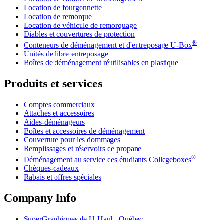
Location de fourgonnette
Location de remorque
Location de véhicule de remorquage
Diables et couvertures de protection
®
Conteneurs de déménagement et d'entreposage
U-Box
Unités de libre-entreposage
Boîtes de déménagement réutilisables en plastique
Produits et services
Comptes commerciaux
Attaches et accessoires
Aides-déménageurs
Boîtes et accessoires de déménagement
Couverture pour les dommages
Remplissages et réservoirs de propane
®
Déménagement au service des étudiants Collegeboxes
Chèques-cadeaux
Rabais et offres spéciales
Company Info
SuperGraphiques de
U-Haul
- Québec