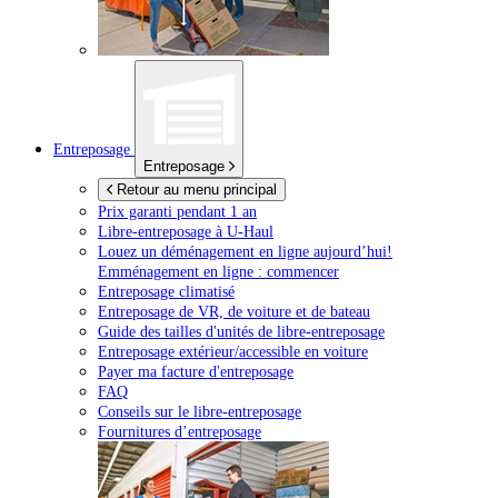
Entreposage
Entreposage
Retour au menu principal
Prix garanti pendant 1 an
Libre-entreposage à
U-Haul
Louez un déménagement en ligne aujourd’hui!
Emménagement en ligne : commencer
Entreposage climatisé
Entreposage de VR, de voiture et de bateau
Guide des tailles d'unités de libre-entreposage
Entreposage extérieur/accessible en voiture
Payer ma facture d'entreposage
FAQ
Conseils sur le libre-entreposage
Fournitures d’entreposage