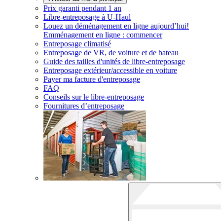
Prix garanti pendant 1 an
Libre-entreposage à
U-Haul
Louez un déménagement en ligne aujourd’hui!
Emménagement en ligne : commencer
Entreposage climatisé
Entreposage de VR, de voiture et de bateau
Guide des tailles d'unités de libre-entreposage
Entreposage extérieur/accessible en voiture
Payer ma facture d'entreposage
FAQ
Conseils sur le libre-entreposage
Fournitures d’entreposage