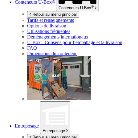
®
Conteneurs
U-Box
®
Conteneurs
U-Box
Retour au menu principal
Tarifs et renseignements
Options de livraison
Utilisations fréquentes
Déménagements internationaux
U-Box -
Conseils pour l’emballage et la livraison
FAQ
Dimensions du conteneur
Entreposage
Entreposage
Retour au menu principal