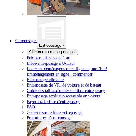
Entreposage
Entreposage
Retour au menu principal
Prix garanti pendant 1 an
Libre-entreposage à
U-Haul
Louez un déménagement en ligne aujourd’hui!
Emménagement en ligne : commencer
Entreposage climatisé
Entreposage de VR, de voiture et de bateau
Guide des tailles d'unités de libre-entreposage
Entreposage extérieur/accessible en voiture
Payer ma facture d'entreposage
FAQ
Conseils sur le libre-entreposage
Fournitures d’entreposage