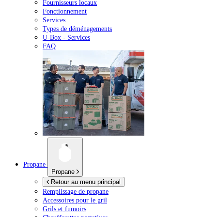
Fournisseurs locaux
Fonctionnement
Services
Types de déménagements
U-Box -
Services
FAQ
Propane
Propane
Retour au menu principal
Remplissage de propane
Accessoires pour le gril
Grils et fumoirs