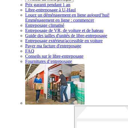
Prix garanti pendant 1 an
Libre-entreposage à
U-Haul
Louez un déménagement en ligne aujourd’hui!
Emménagement en ligne : commencer
Entreposage climatisé
Entreposage de VR, de voiture et de bateau
Guide des tailles d'unités de libre-entreposage
Entreposage extérieur/accessible en voiture
Payer ma facture d'entreposage
FAQ
Conseils sur le libre-entreposage
Fournitures d’entreposage