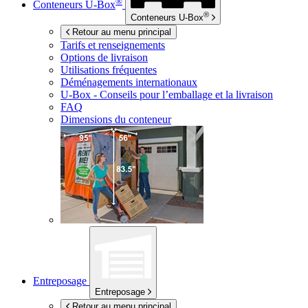
®
Conteneurs
U-Box
®
Conteneurs
U-Box
Retour au menu principal
Tarifs et renseignements
Options de livraison
Utilisations fréquentes
Déménagements internationaux
U-Box -
Conseils pour l’emballage et la livraison
FAQ
Dimensions du conteneur
Entreposage
Entreposage
Retour au menu principal