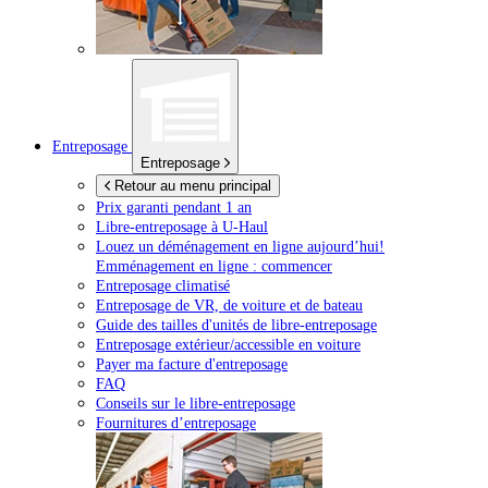
Entreposage
Entreposage
Retour au menu principal
Prix garanti pendant 1 an
Libre-entreposage à
U-Haul
Louez un déménagement en ligne aujourd’hui!
Emménagement en ligne : commencer
Entreposage climatisé
Entreposage de VR, de voiture et de bateau
Guide des tailles d'unités de libre-entreposage
Entreposage extérieur/accessible en voiture
Payer ma facture d'entreposage
FAQ
Conseils sur le libre-entreposage
Fournitures d’entreposage