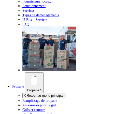
Fournisseurs locaux
Fonctionnement
Services
Types de déménagements
U-Box -
Services
FAQ
Propane
Propane
Retour au menu principal
Remplissage de propane
Accessoires pour le gril
Grils et fumoirs