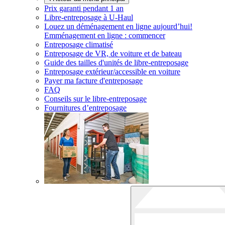
Prix garanti pendant 1 an
Libre-entreposage à
U-Haul
Louez un déménagement en ligne aujourd’hui!
Emménagement en ligne : commencer
Entreposage climatisé
Entreposage de VR, de voiture et de bateau
Guide des tailles d'unités de libre-entreposage
Entreposage extérieur/accessible en voiture
Payer ma facture d'entreposage
FAQ
Conseils sur le libre-entreposage
Fournitures d’entreposage