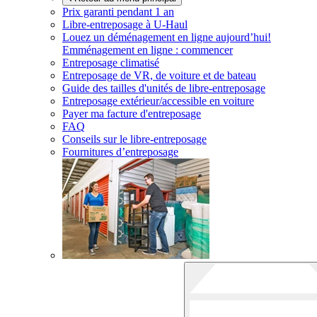
Prix garanti pendant 1 an
Libre-entreposage à
U-Haul
Louez un déménagement en ligne aujourd’hui!
Emménagement en ligne : commencer
Entreposage climatisé
Entreposage de VR, de voiture et de bateau
Guide des tailles d'unités de libre-entreposage
Entreposage extérieur/accessible en voiture
Payer ma facture d'entreposage
FAQ
Conseils sur le libre-entreposage
Fournitures d’entreposage