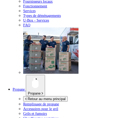
Fournisseurs locaux
Fonctionnement
Services
Types de déménagements
U-Box -
Services
FAQ
Propane
Propane
Retour au menu principal
Remplissage de propane
Accessoires pour le gril
Grils et fumoirs