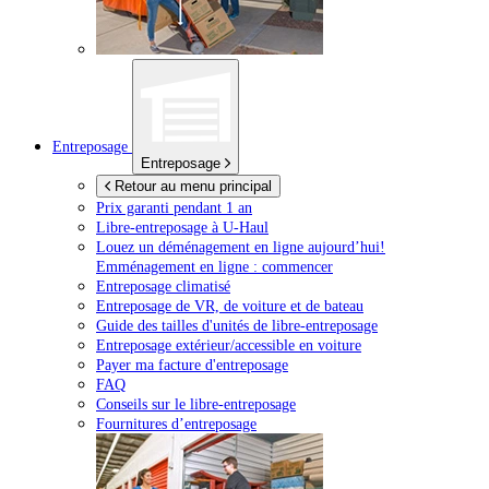
Entreposage
Entreposage
Retour au menu principal
Prix garanti pendant 1 an
Libre-entreposage à
U-Haul
Louez un déménagement en ligne aujourd’hui!
Emménagement en ligne : commencer
Entreposage climatisé
Entreposage de VR, de voiture et de bateau
Guide des tailles d'unités de libre-entreposage
Entreposage extérieur/accessible en voiture
Payer ma facture d'entreposage
FAQ
Conseils sur le libre-entreposage
Fournitures d’entreposage