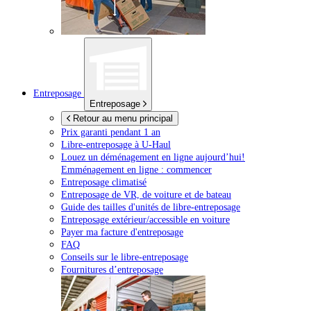
Entreposage
Entreposage
Retour au menu principal
Prix garanti pendant 1 an
Libre-entreposage à
U-Haul
Louez un déménagement en ligne aujourd’hui!
Emménagement en ligne : commencer
Entreposage climatisé
Entreposage de VR, de voiture et de bateau
Guide des tailles d'unités de libre-entreposage
Entreposage extérieur/accessible en voiture
Payer ma facture d'entreposage
FAQ
Conseils sur le libre-entreposage
Fournitures d’entreposage