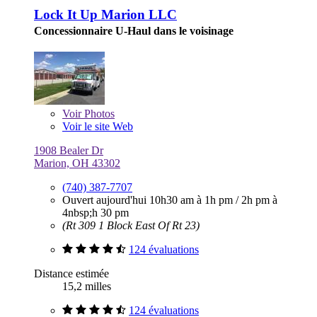
Lock It Up Marion LLC
Concessionnaire U-Haul dans le voisinage
Voir
Photos
Voir le site Web
1908 Bealer Dr
Marion, OH 43302
(740) 387-7707
Ouvert aujourd'hui
10h30 am à 1h pm
/
2h pm à
4nbsp;h 30 pm
(Rt 309 1 Block East Of Rt 23)
124 évaluations
Distance estimée
15,2 milles
124 évaluations