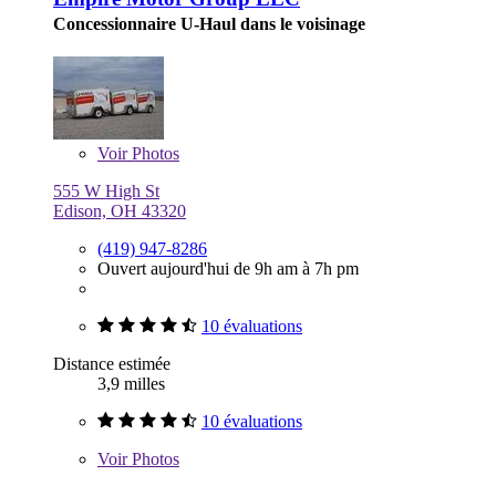
Concessionnaire U-Haul dans le voisinage
Voir
Photos
555 W High St
Edison, OH 43320
(419) 947-8286
Ouvert aujourd'hui de 9h am à 7h pm
10 évaluations
Distance estimée
3,9 milles
10 évaluations
Voir
Photos