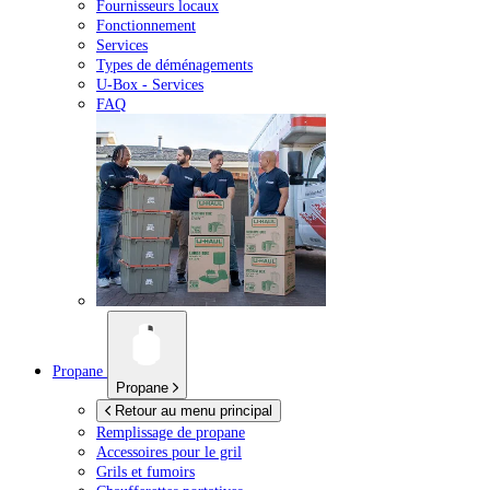
Fournisseurs locaux
Fonctionnement
Services
Types de déménagements
U-Box -
Services
FAQ
Propane
Propane
Retour au menu principal
Remplissage de propane
Accessoires pour le gril
Grils et fumoirs