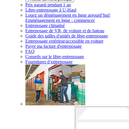
Prix garanti pendant 1 an
Libre-entreposage à
U-Haul
Louez un déménagement en ligne aujourd’hui!
Emménagement en ligne : commencer
Entreposage climatisé
Entreposage de VR, de voiture et de bateau
Guide des tailles d'unités de libre-entreposage
Entreposage extérieur/accessible en voiture
Payer ma facture d'entreposage
FAQ
Conseils sur le libre-entreposage
Fournitures d’entreposage