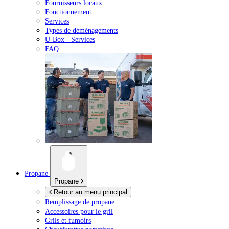
Fournisseurs locaux
Fonctionnement
Services
Types de déménagements
U-Box -
Services
FAQ
Propane
Propane
Retour au menu principal
Remplissage de propane
Accessoires pour le gril
Grils et fumoirs