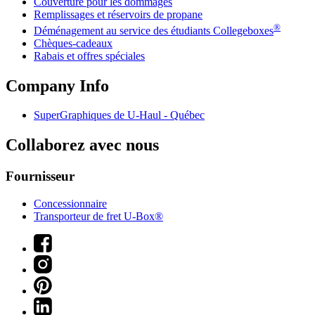
Couverture pour les dommages
Remplissages et réservoirs de propane
®
Déménagement au service des étudiants Collegeboxes
Chèques-cadeaux
Rabais et offres spéciales
Company Info
SuperGraphiques de
U-Haul
- Québec
Collaborez avec nous
Fournisseur
Concessionnaire
Transporteur de fret U-Box®