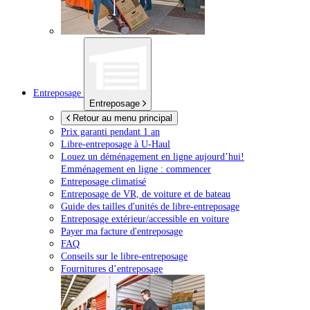
Entreposage
Entreposage
Retour au menu principal
Prix garanti pendant 1 an
Libre-entreposage à
U-Haul
Louez un déménagement en ligne aujourd’hui!
Emménagement en ligne : commencer
Entreposage climatisé
Entreposage de VR, de voiture et de bateau
Guide des tailles d'unités de libre-entreposage
Entreposage extérieur/accessible en voiture
Payer ma facture d'entreposage
FAQ
Conseils sur le libre-entreposage
Fournitures d’entreposage