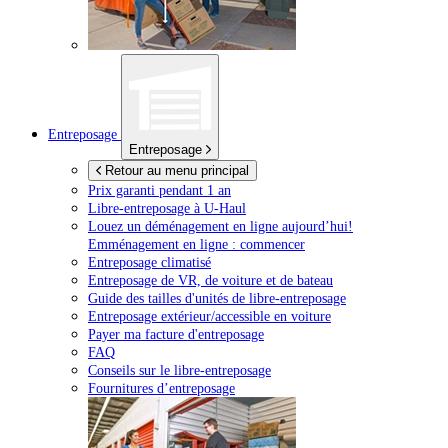
Entreposage
Entreposage
Retour au menu principal
Prix garanti pendant 1 an
Libre-entreposage à
U-Haul
Louez un déménagement en ligne aujourd’hui!
Emménagement en ligne : commencer
Entreposage climatisé
Entreposage de VR, de voiture et de bateau
Guide des tailles d'unités de libre-entreposage
Entreposage extérieur/accessible en voiture
Payer ma facture d'entreposage
FAQ
Conseils sur le libre-entreposage
Fournitures d’entreposage