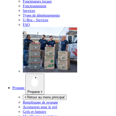
Fournisseurs locaux
Fonctionnement
Services
Types de déménagements
U-Box -
Services
FAQ
Propane
Propane
Retour au menu principal
Remplissage de propane
Accessoires pour le gril
Grils et fumoirs