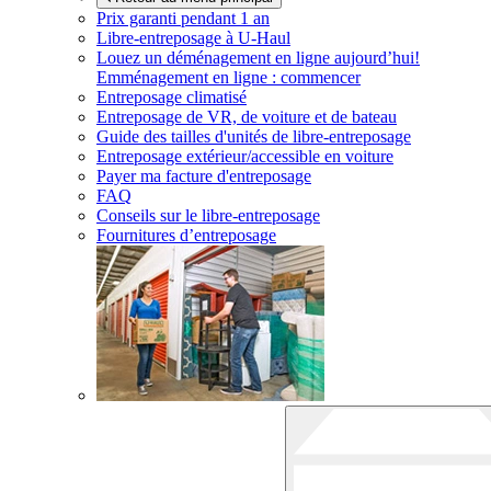
Prix garanti pendant 1 an
Libre-entreposage à
U-Haul
Louez un déménagement en ligne aujourd’hui!
Emménagement en ligne : commencer
Entreposage climatisé
Entreposage de VR, de voiture et de bateau
Guide des tailles d'unités de libre-entreposage
Entreposage extérieur/accessible en voiture
Payer ma facture d'entreposage
FAQ
Conseils sur le libre-entreposage
Fournitures d’entreposage