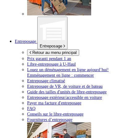
Entreposage
Entreposage
Retour au menu principal
Prix garanti pendant 1 an
Libre-entreposage à
U-Haul
Louez un déménagement en ligne aujourd’hui!
Emménagement en ligne : commencer
Entreposage climatisé
Entreposage de VR, de voiture et de bateau
Guide des tailles d'unités de libre-entreposage
Entreposage extérieur/accessible en voiture
Payer ma facture d'entreposage
FAQ
Conseils sur le libre-entreposage
Fournitures d’entreposage