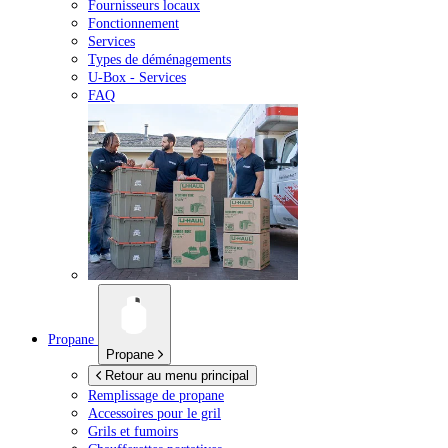
Fournisseurs locaux
Fonctionnement
Services
Types de déménagements
U-Box -
Services
FAQ
Propane
Propane
Retour au menu principal
Remplissage de propane
Accessoires pour le gril
Grils et fumoirs