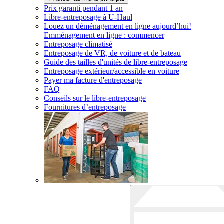
Prix garanti pendant 1 an
Libre-entreposage à
U-Haul
Louez un déménagement en ligne aujourd’hui!
Emménagement en ligne : commencer
Entreposage climatisé
Entreposage de VR, de voiture et de bateau
Guide des tailles d'unités de libre-entreposage
Entreposage extérieur/accessible en voiture
Payer ma facture d'entreposage
FAQ
Conseils sur le libre-entreposage
Fournitures d’entreposage