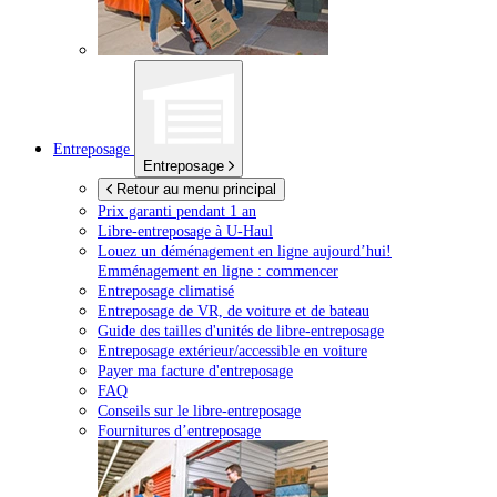
Entreposage
Entreposage
Retour au menu principal
Prix garanti pendant 1 an
Libre-entreposage à
U-Haul
Louez un déménagement en ligne aujourd’hui!
Emménagement en ligne : commencer
Entreposage climatisé
Entreposage de VR, de voiture et de bateau
Guide des tailles d'unités de libre-entreposage
Entreposage extérieur/accessible en voiture
Payer ma facture d'entreposage
FAQ
Conseils sur le libre-entreposage
Fournitures d’entreposage