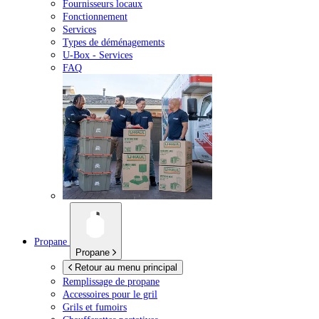
Fournisseurs locaux
Fonctionnement
Services
Types de déménagements
U-Box -
Services
FAQ
Propane
Propane
Retour au menu principal
Remplissage de propane
Accessoires pour le gril
Grils et fumoirs