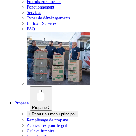
Fournisseurs locaux
Fonctionnement
Services
Types de déménagements
U-Box -
Services
FAQ
Propane
Propane
Retour au menu principal
Remplissage de propane
Accessoires pour le gril
Grils et fumoirs