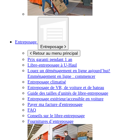
Entreposage
Entreposage
Retour au menu principal
Prix garanti pendant 1 an
Libre-entreposage à
U-Haul
Louez un déménagement en ligne aujourd’hui!
Emménagement en ligne : commencer
Entreposage climatisé
Entreposage de VR, de voiture et de bateau
Guide des tailles d'unités de libre-entreposage
Entreposage extérieur/accessible en voiture
Payer ma facture d'entreposage
FAQ
Conseils sur le libre-entreposage
Fournitures d’entreposage