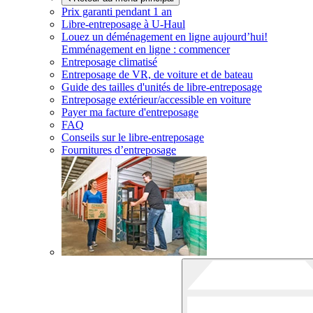
Prix garanti pendant 1 an
Libre-entreposage à
U-Haul
Louez un déménagement en ligne aujourd’hui!
Emménagement en ligne : commencer
Entreposage climatisé
Entreposage de VR, de voiture et de bateau
Guide des tailles d'unités de libre-entreposage
Entreposage extérieur/accessible en voiture
Payer ma facture d'entreposage
FAQ
Conseils sur le libre-entreposage
Fournitures d’entreposage