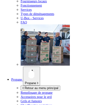
Fournisseurs locaux
Fonctionnement
Services
Types de déménagements
U-Box -
Services
FAQ
Propane
Propane
Retour au menu principal
Remplissage de propane
Accessoires pour le gril
Grils et fumoirs