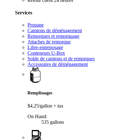
Retour client 24 heures
Services
Propane
Camions de déménagement
Remorques et remorquage
Attaches de remorque
Libre-entreposage
Conteneurs U-Box
Solde de camions et de remorques
Accessoires de déménagement
Remplissages
$4,25/gallon
+ tax
On Hand:
535 gallons