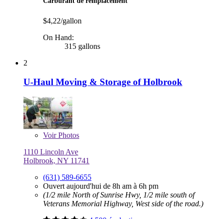
Carburant de remplacement
$4,22/gallon
On Hand:
315 gallons
2
U-Haul Moving & Storage of Holbrook
Voir
Photos
1110 Lincoln Ave
Holbrook, NY 11741
(631) 589-6655
Ouvert aujourd'hui de 8h am à 6h pm
(1/2 mile North of Sunrise Hwy, 1/2 mile south of
Veterans Memorial Highway, West side of the road.)