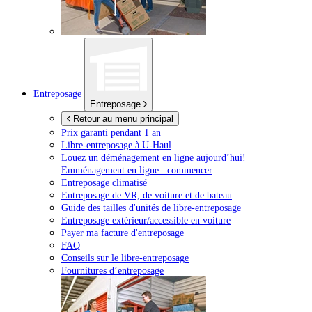
Entreposage
Entreposage
Retour au menu principal
Prix garanti pendant 1 an
Libre-entreposage à
U-Haul
Louez un déménagement en ligne aujourd’hui!
Emménagement en ligne : commencer
Entreposage climatisé
Entreposage de VR, de voiture et de bateau
Guide des tailles d'unités de libre-entreposage
Entreposage extérieur/accessible en voiture
Payer ma facture d'entreposage
FAQ
Conseils sur le libre-entreposage
Fournitures d’entreposage