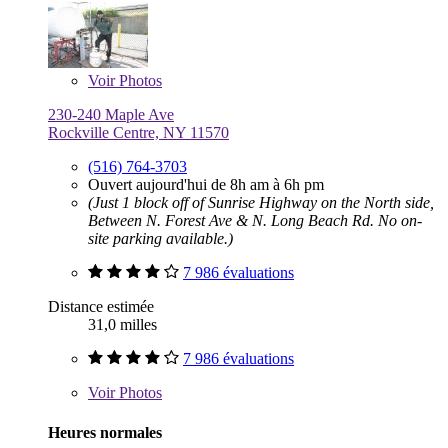
Voir
Photos
230-240 Maple Ave
Rockville Centre, NY 11570
(516) 764-3703
Ouvert aujourd'hui de 8h am à 6h pm
(Just 1 block off of Sunrise Highway on the North side,
Between N. Forest Ave & N. Long Beach Rd. No on-
site parking available.)
7 986 évaluations
Distance estimée
31,0 milles
7 986 évaluations
Voir
Photos
Heures normales