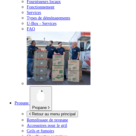
Fournisseurs locaux
Fonctionnement
Services
Types de déménagements
U-Box -
Services
FAQ
Propane
Propane
Retour au menu principal
Remplissage de propane
Accessoires pour le gril
Grils et fumoirs